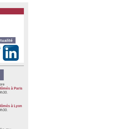
tualité
bre
lômés à Paris
9h30.
plômés à Lyon
9h30.