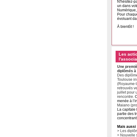
N'hésitez-p
un dans vot
Numérique, 
Pour chaque
évoluant da
À bientôt !
Les acti
l'associ
Une premiè
diplômés à
Des diplôm
Toulouse in
(Royaume-U
retrouvés v
juillet pour
rencontre.
C
menée à l’in
Maiano (pr
La capitale 
partie des tr
concentrant
Mais aussi
> Les diplô
> Nouvelle s