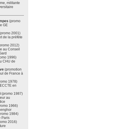
me, militante
ersitaire
ampes
(promo
de GE
(promo 2001)
et de la préfète
promo 2012)
ue au Conseil
Gard
omo 1996)
du CHU de
ave
(promotion
ul de France à
romo 1978)
IRECCTE en
i
(promo 1987)
teur au
tice
romo 1966)
 Senghor
romo 1984)
e Paris
romo 2016)
ture