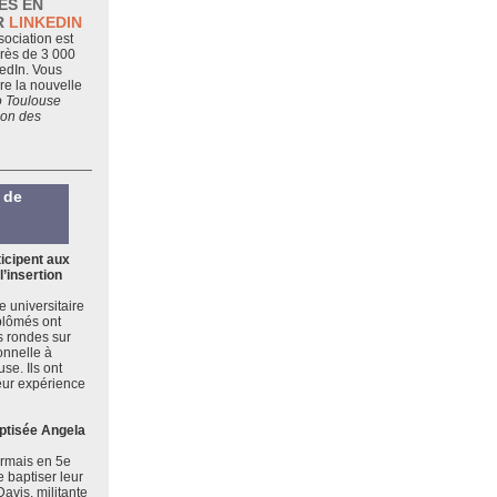
ÉS EN
R
LINKEDIN
sociation est
près de 3 000
edIn. Vous
re la nouvelle
o Toulouse
ion des
 de
icipent aux
l’insertion
e universitaire
plômés ont
s rondes sur
ionnelle à
se. Ils ont
leur expérience
ptisée Angela
ormais en 5e
 baptiser leur
avis, militante