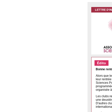
LETTRE D'I
Édito
Bonne rent
Alors que l
leur rentré
Sciences Po
programmées 
organisée à
Les clubs re
une deuxièm
D'autres cl
internationa