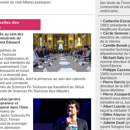
soirée du club Affaires publiques
des droits de l’hom
communiste et univ
américaine.
>
Catherine Estr
elles des
1982) présidente 
s
Healthcare Europe
>
Cécile Geneste
és au sein des
directrice de cabin
nistériels du
de la Vienne
ent Édouard
>
Camille Benoit
(
conseiller techniq
iplômés de
départemental du 
o Toulouse
>
Michaël Galy
(pr
ur collaboration et
nommé directeur 
ise aux membres du
Saint-Étienne
uvernement. Ces
>
Philippe Casen
éressants et riches
1985) nommé cons
en la diversité des
Marrakech
our les diplômés, dont la présence au sein des cabinets
>
Pierre Garcia
(p
 est une constante.
directeur de la D
més de Sciences Po Toulouse qui travaillent au Sénat
Seine-Maritime
ômés de Sciences Po Toulouse élus députés
>
Pierre Azzopard
devient sous-direc
rvéou (promo
ministère de la Jus
epreneur et
>
Albert Lourde
(p
teur dans l’âme
reçoit la médaille
’univers de
>
Gilles Alayrac
(p
e, après Sciences Po
intègre la mairie d
002), Florian
>
Juliette Dané
(p
isit de prolonger
rejoint Sologne Na
en admission