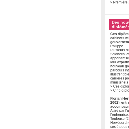
> Première 
Des nouv
diplômé
Ces diplôm
cabinets mi
gouvernem
Philippe
Plusieurs d
Sciences P
apportent le
leur expert
nouveau go
parcours int
illustrent bi
carrières p
ministériels
> Ces diplô
> Cinq dipl
Florian He
2002), entr
accompagna
Attiré par l
l’entrepris
Toulouse (2
Hervéou cho
ses études 