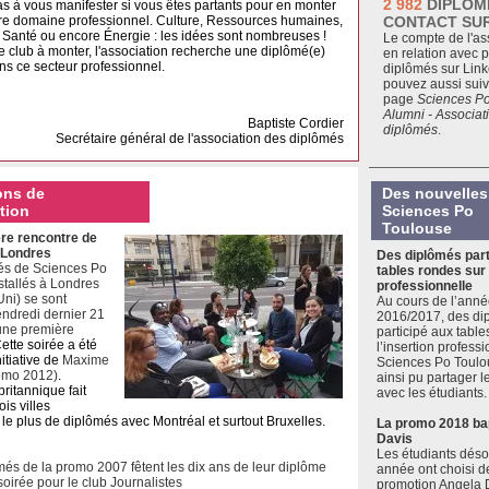
2 982
DIPLÔM
as à vous manifester si vous êtes partants pour en monter
re domaine professionnel. Culture, Ressources humaines,
CONTACT SU
Santé ou encore Énergie : les idées sont nombreuses !
Le compte de l'as
 club à monter, l'association recherche une diplômé(e)
en relation avec 
ns ce secteur professionnel.
diplômés sur Link
pouvez aussi suiv
page
Sciences P
Alumni - Associat
Baptiste Cordier
diplômés
.
Secrétaire général de l'association des diplômés
ons de
Des nouvelles
ation
Sciences Po
Toulouse
re rencontre de
 Londres
Des diplômés part
és de Sciences Po
tables rondes sur 
stallés à Londres
professionnelle
ni) se sont
Au cours de l’anné
endredi dernier 21
2016/2017, des di
 une première
participé aux table
ette soirée a été
l’insertion profess
itiative de
Maxime
Sciences Po Toulou
omo 2012)
.
ainsi pu partager 
britannique fait
avec les étudiants.
ois villes
 le plus de diplômés avec Montréal et surtout Bruxelles.
La promo 2018 ba
Davis
Les étudiants dés
més de la promo 2007 fêtent les dix ans de leur diplôme
année ont choisi de
oirée pour le club Journalistes
promotion Angela D