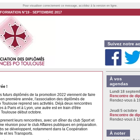
Pour visualiser correctement ce message, accédez à la version en ligne.
NFORMATION N°19 - SEPTEMBRE 2017
Suivez notre ac
À vos
agendas
rée !
Lundi 18 septem
es futurs diplômés de la promotion 2022 viennent de faire
Rencontre de dip
e en première année, l'association des diplômés de
Rendez-vous à 1
 Toulouse reprend ses activités. Déjà deux rencontres
à Paris et à Lyon, une autre est en train d'être
Jeudi 5 octobre
 Toulouse début octobre.
Rencontre de di
Rendez-vous à 1
prenent leurs rencontres, avec un dîner du club Sport et
e réunion pour le club Affaires publiques en préparation.
ubs se développent, notamment dans la Coopération
À noter
le et les Transports.