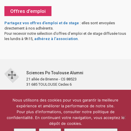
Offres d’emploi
Partagez vos offres d’emploi et de stage
: elles sont envoyées
directement à nos adhérents.
Pour recevoir notre sélection d’offres d’emploi et de stage diffusée tous
les lundis à 9h15,
adhérez à l’association
.
Sciences Po Toulouse Alumni
21 allée de Brienne - CS 88523
31 685 TOULOUSE Cedex 6
Accueil
L’association
Antennes et clubs
Adhésion
Nous utilisons des cookies pour vous garantir la meilleure
Partenaires et soutiens
Lettre d’information
Réseaux sociaux
expérience et améliorer la performance de notre site.
Sciences Po Toulouse
Pour plus d'informations, consulter notre politique de
Carré Alumni de la bibliothèque de Sciences Po Toulouse
10 000 diplômés
confidentialité. En continuant votre navigation, vous acceptez le
Réseau ScPo
Mentions légales
Politique de confidentialité
Plan du site
Contact
dépôt de cookies.