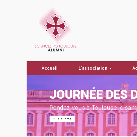
Accueil
L’association
A
ON !
JOURNÉE DES 
Rendez-vous à Toulouse le same
Plus d'infos