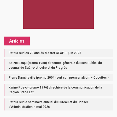
Articles
Retour sur les 20 ans du Master CEAP – juin 2026
Soizic Bouju (promo 1988) directrice générale du Bien Public, du
Journal de Saône-et-Loire et du Progrès
Pierre Dambreville (promo 2004) sort son premier album « Cocottes »
Karine Pueyo (promo 1996) directrice de la communication de la
Région Grand Est
Retour sur le séminaire annuel du Bureau et du Conseil
d’Administration – mai 2026