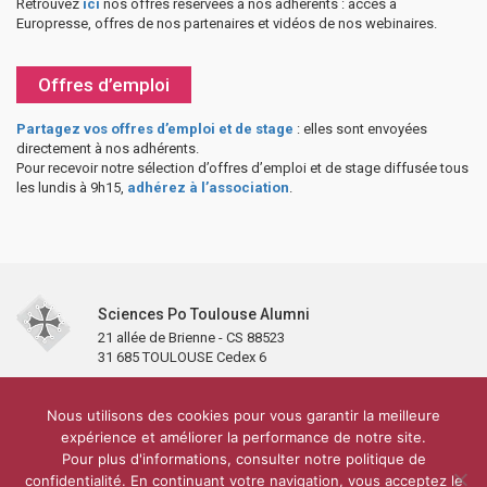
Retrouvez
ici
nos offres réservées à nos adhérents : accès à
Europresse, offres de nos partenaires et vidéos de nos webinaires.
Offres d’emploi
Partagez vos offres d’emploi et de stage
: elles sont envoyées
directement à nos adhérents.
Pour recevoir notre sélection d’offres d’emploi et de stage diffusée tous
les lundis à 9h15,
adhérez à l’association
.
Sciences Po Toulouse Alumni
21 allée de Brienne - CS 88523
31 685 TOULOUSE Cedex 6
Accueil
L’association
Antennes et clubs
Adhésion
Nous utilisons des cookies pour vous garantir la meilleure
Partenaires et soutiens
Lettre d’information
Réseaux sociaux
expérience et améliorer la performance de notre site.
Sciences Po Toulouse
Pour plus d'informations, consulter notre politique de
Carré Alumni de la bibliothèque de Sciences Po Toulouse
10 000 diplômés
confidentialité. En continuant votre navigation, vous acceptez le
Réseau ScPo
Mentions légales
Politique de confidentialité
Plan du site