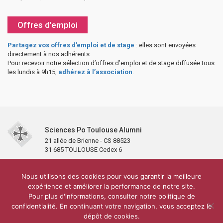
Offres d’emploi
Partagez vos offres d’emploi et de stage
: elles sont envoyées
directement à nos adhérents.
Pour recevoir notre sélection d’offres d’emploi et de stage diffusée tous
les lundis à 9h15,
adhérez à l’association
.
Sciences Po Toulouse Alumni
21 allée de Brienne - CS 88523
31 685 TOULOUSE Cedex 6
Accueil
L’association
Antennes et clubs
Adhésion
Nous utilisons des cookies pour vous garantir la meilleure
Partenaires et soutiens
Lettre d’information
Réseaux sociaux
expérience et améliorer la performance de notre site.
Sciences Po Toulouse
Pour plus d'informations, consulter notre politique de
Carré Alumni de la bibliothèque de Sciences Po Toulouse
10 000 diplômés
confidentialité. En continuant votre navigation, vous acceptez le
Réseau ScPo
Mentions légales
Politique de confidentialité
Plan du site
Contact
dépôt de cookies.