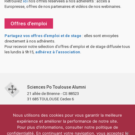
Retrouvez
ici
nos offres réservées à nos adhérents : accès à
Europresse, offres de nos partenaires et vidéos de nos webinaires.
Offres d’emploi
Partagez vos offres d’emploi et de stage
: elles sont envoyées
directement à nos adhérents.
Pour recevoir notre sélection d’offres d’emploi et de stage diffusée tous
les lundis à 9h15,
adhérez à l’association
.
Sciences Po Toulouse Alumni
21 allée de Brienne - CS 88523
31 685 TOULOUSE Cedex 6
Accueil
L’association
Antennes et clubs
Adhésion
Nous utilisons des cookies pour vous garantir la meilleure
Partenaires et soutiens
Lettre d’information
Réseaux sociaux
expérience et améliorer la performance de notre site.
Sciences Po Toulouse
Pour plus d'informations, consulter notre politique de
Carré Alumni de la bibliothèque de Sciences Po Toulouse
10 000 diplômés
confidentialité. En continuant votre navigation, vous acceptez le
Réseau ScPo
Mentions légales
Politique de confidentialité
Plan du site