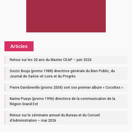
Articles
Retour sur les 20 ans du Master CEAP – juin 2026
Soizic Bouju (promo 1988) directrice générale du Bien Public, du
Journal de Saône-et-Loire et du Progrès
Pierre Dambreville (promo 2004) sort son premier album « Cocottes »
Karine Pueyo (promo 1996) directrice de la communication de la
Région Grand Est
Retour sur le séminaire annuel du Bureau et du Conseil
d’Administration – mai 2026