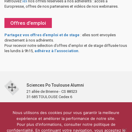
Retrouvez
ici
nos offres réservées à nos adhérents : accès à
Europresse, offres de nos partenaires et vidéos de nos webinaires.
Offres d’emploi
Partagez vos offres d’emploi et de stage
: elles sont envoyées
directement à nos adhérents.
Pour recevoir notre sélection d’offres d’emploi et de stage diffusée tous
les lundis à 9h15,
adhérez à l’association
.
Sciences Po Toulouse Alumni
21 allée de Brienne - CS 88523
31 685 TOULOUSE Cedex 6
Accueil
L’association
Antennes et clubs
Adhésion
Nous utilisons des cookies pour vous garantir la meilleure
Partenaires et soutiens
Lettre d’information
Réseaux sociaux
expérience et améliorer la performance de notre site.
Sciences Po Toulouse
Pour plus d'informations, consulter notre politique de
Carré Alumni de la bibliothèque de Sciences Po Toulouse
10 000 diplômés
confidentialité. En continuant votre navigation, vous acceptez le
Réseau ScPo
Mentions légales
Politique de confidentialité
Plan du site