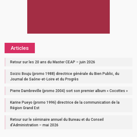
Articles
Retour sur les 20 ans du Master CEAP – juin 2026
Soizic Bouju (promo 1988) directrice générale du Bien Public, du
Journal de Saône-et-Loire et du Progrès
Pierre Dambreville (promo 2004) sort son premier album « Cocottes »
Karine Pueyo (promo 1996) directrice de la communication de la
Région Grand Est
Retour sur le séminaire annuel du Bureau et du Conseil
d’Administration – mai 2026