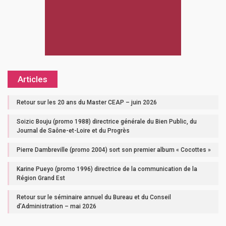
Articles
Retour sur les 20 ans du Master CEAP – juin 2026
Soizic Bouju (promo 1988) directrice générale du Bien Public, du
Journal de Saône-et-Loire et du Progrès
Pierre Dambreville (promo 2004) sort son premier album « Cocottes »
Karine Pueyo (promo 1996) directrice de la communication de la
Région Grand Est
Retour sur le séminaire annuel du Bureau et du Conseil
d’Administration – mai 2026