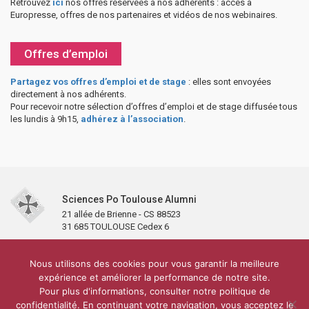
Retrouvez
ici
nos offres réservées à nos adhérents : accès à
Europresse, offres de nos partenaires et vidéos de nos webinaires.
Offres d’emploi
Partagez vos offres d’emploi et de stage
: elles sont envoyées
directement à nos adhérents.
Pour recevoir notre sélection d’offres d’emploi et de stage diffusée tous
les lundis à 9h15,
adhérez à l’association
.
Sciences Po Toulouse Alumni
21 allée de Brienne - CS 88523
31 685 TOULOUSE Cedex 6
Accueil
L’association
Antennes et clubs
Adhésion
Nous utilisons des cookies pour vous garantir la meilleure
Partenaires et soutiens
Lettre d’information
Réseaux sociaux
expérience et améliorer la performance de notre site.
Sciences Po Toulouse
Pour plus d'informations, consulter notre politique de
Carré Alumni de la bibliothèque de Sciences Po Toulouse
10 000 diplômés
confidentialité. En continuant votre navigation, vous acceptez le
Réseau ScPo
Mentions légales
Politique de confidentialité
Plan du site