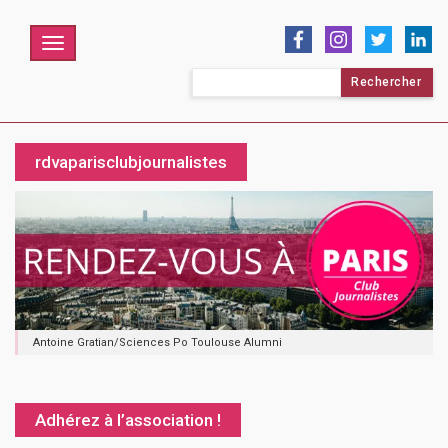
Menu
Rechercher :
rdvaparisclubjournalistes
Antoine Gratian/Sciences Po Toulouse Alumni
Adhérez à l’association !