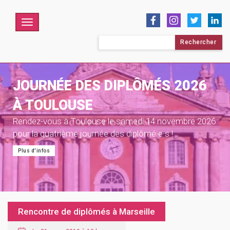
Menu
Rechercher :
JOURNÉE DES DIPLÔMÉS 2026
À TOULOUSE
Rendez-vous à Toulouse le samedi 14 novembre 2026
pour la quatrième journée des diplômé·e·s !
Plus d'infos
Rencontre de diplômés à Marseille