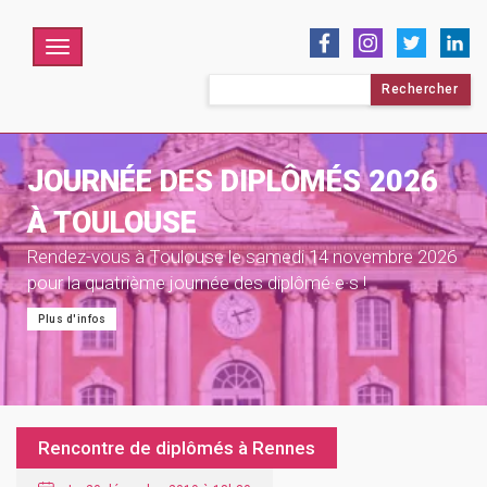
Menu
Rechercher :
JOURNÉE DES DIPLÔMÉS 2026
À TOULOUSE
Rendez-vous à Toulouse le samedi 14 novembre 2026
pour la quatrième journée des diplômé·e·s !
Plus d'infos
Rencontre de diplômés à Rennes