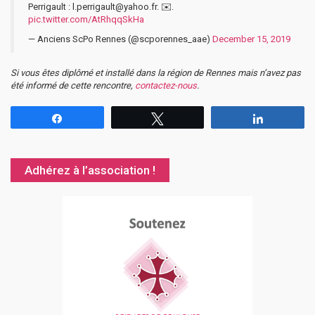
Perrigault : l.perrigault@yahoo.fr. ✉️.
pic.twitter.com/AtRhqqSkHa
— Anciens ScPo Rennes (@scporennes_aae)
December 15, 2019
Si vous êtes diplômé et installé dans la région de Rennes mais n’avez pas
été informé de cette rencontre,
contactez-nous
.
Partagez
Tweetez
Partagez
Adhérez à l’association !