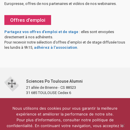
Europresse, offres de nos partenaires et vidéos de nos webinaires.
Offres d’emploi
Partagez vos offres d’emploi et de stage
: elles sont envoyées
directement à nos adhérents.
Pour recevoir notre sélection d’offres d’emploi et de stage diffusée tous
les lundis à 9h15,
adhérez à l’association
.
Sciences Po Toulouse Alumni
21 allée de Brienne - CS 88523
31 685 TOULOUSE Cedex 6
Accueil
L’association
Antennes et clubs
Adhésion
Nous utilisons des cookies pour vous garantir la meilleure
Partenaires et soutiens
Lettre d’information
Réseaux sociaux
expérience et améliorer la performance de notre site.
Sciences Po Toulouse
Pour plus d'informations, consulter notre politique de
Carré Alumni de la bibliothèque de Sciences Po Toulouse
10 000 diplômés
confidentialité. En continuant votre navigation, vous acceptez le
Réseau ScPo
Mentions légales
Politique de confidentialité
Plan du site