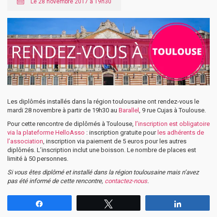
Le 28 novembre 2017 à 19h30
Les diplômés installés dans la région toulousaine ont rendez-vous le
mardi 28 novembre à partir de 19h30 au
Barallel
, 9 rue Cujas à Toulouse.
Pour cette rencontre de diplômés à Toulouse,
l’inscription est obligatoire
via la plateforme HelloAsso
: inscription gratuite pour
les adhérents de
l’association
, inscription via paiement de 5 euros pour les autres
diplômés. L’inscription inclut une boisson. Le nombre de places est
limité à 50 personnes.
Si vous êtes diplômé et installé dans la région toulousaine mais n’avez
pas été informé de cette rencontre,
contactez-nous
.
Partagez
Tweetez
Partagez