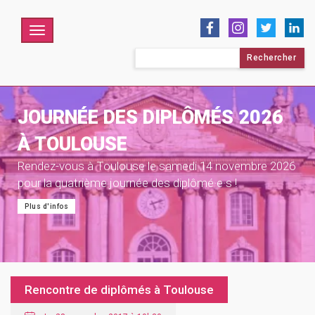
Menu
Rechercher :
JOURNÉE DES DIPLÔMÉS 2026
À TOULOUSE
Rendez-vous à Toulouse le samedi 14 novembre 2026
pour la quatrième journée des diplômé·e·s !
Plus d'infos
Rencontre de diplômés à Toulouse