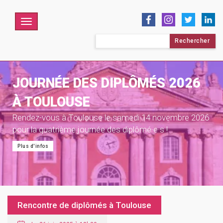
Menu
Rechercher :
JOURNÉE DES DIPLÔMÉS 2026
À TOULOUSE
Rendez-vous à Toulouse le samedi 14 novembre 2026
pour la quatrième journée des diplômé·e·s !
Plus d'infos
Rencontre de diplômés à Toulouse