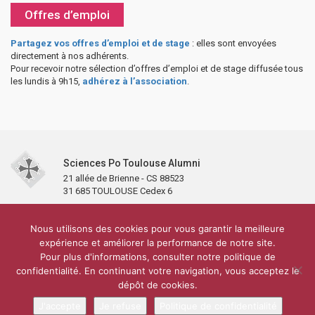
Offres d’emploi
Partagez vos offres d’emploi et de stage
: elles sont envoyées
directement à nos adhérents.
Pour recevoir notre sélection d’offres d’emploi et de stage diffusée tous
les lundis à 9h15,
adhérez à l’association
.
Sciences Po Toulouse Alumni
21 allée de Brienne - CS 88523
31 685 TOULOUSE Cedex 6
Accueil
L’association
Antennes et clubs
Adhésion
Nous utilisons des cookies pour vous garantir la meilleure
Partenaires et soutiens
Lettre d’information
Réseaux sociaux
expérience et améliorer la performance de notre site.
Sciences Po Toulouse
Pour plus d'informations, consulter notre politique de
Carré Alumni de la bibliothèque de Sciences Po Toulouse
10 000 diplômés
confidentialité. En continuant votre navigation, vous acceptez le
Réseau ScPo
Mentions légales
Politique de confidentialité
Plan du site
Contact
dépôt de cookies.
J'accepte
Je refuse
Politique de confidentialité
Conception & réalisation :
CEREAL CONCEPT