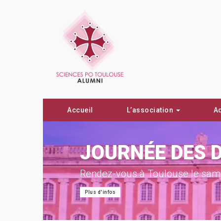
Accueil
L’association
A
ON !
JOURNÉE DES 
Rendez-vous à Toulouse le same
Plus d'infos