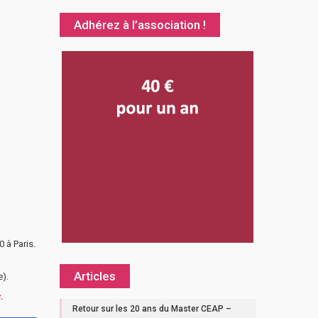
Adhérez à l’association !
 à Paris.
Articles
e).
s
.
Retour sur les 20 ans du Master CEAP –