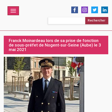
Menu
Rechercher :
Franck Moinardeau lors de sa prise de fonction
de sous-préfet de Nogent-sur-Seine (Aube) le 3
mai 2021