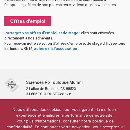
Europresse, offres de nos partenaires et vidéos de nos webinaires.
Offres d’emploi
Partagez vos offres d’emploi et de stage
: elles sont envoyées
directement à nos adhérents.
Pour recevoir notre sélection d’offres d’emploi et de stage diffusée tous
les lundis à 9h15,
adhérez à l’association
.
Sciences Po Toulouse Alumni
21 allée de Brienne - CS 88523
31 685 TOULOUSE Cedex 6
Accueil
L’association
Antennes et clubs
Adhésion
Nous utilisons des cookies pour vous garantir la meilleure
Partenaires et soutiens
Lettre d’information
Réseaux sociaux
expérience et améliorer la performance de notre site.
Sciences Po Toulouse
Pour plus d'informations, consulter notre politique de
Carré Alumni de la bibliothèque de Sciences Po Toulouse
10 000 diplômés
confidentialité. En continuant votre navigation, vous acceptez le
Réseau ScPo
Mentions légales
Politique de confidentialité
Plan du site