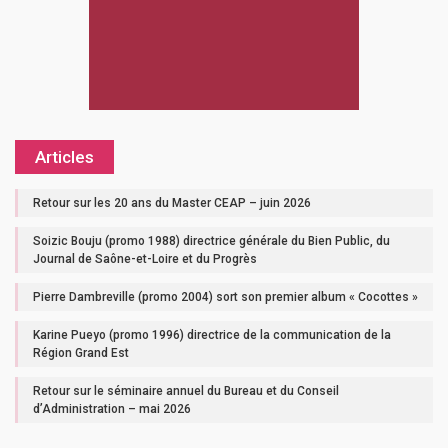
Articles
Retour sur les 20 ans du Master CEAP – juin 2026
Soizic Bouju (promo 1988) directrice générale du Bien Public, du
Journal de Saône-et-Loire et du Progrès
Pierre Dambreville (promo 2004) sort son premier album « Cocottes »
Karine Pueyo (promo 1996) directrice de la communication de la
Région Grand Est
Retour sur le séminaire annuel du Bureau et du Conseil
d’Administration – mai 2026