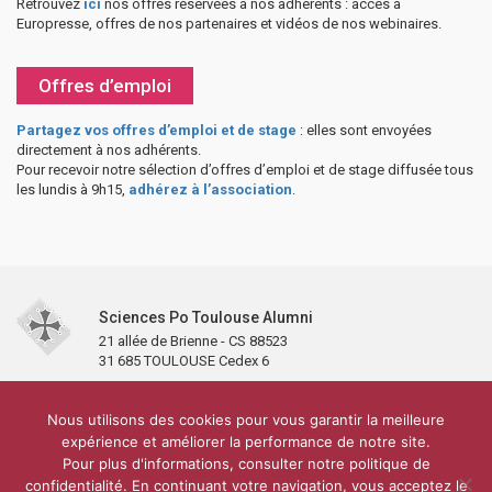
Retrouvez
ici
nos offres réservées à nos adhérents : accès à
Europresse, offres de nos partenaires et vidéos de nos webinaires.
Offres d’emploi
Partagez vos offres d’emploi et de stage
: elles sont envoyées
directement à nos adhérents.
Pour recevoir notre sélection d’offres d’emploi et de stage diffusée tous
les lundis à 9h15,
adhérez à l’association
.
Sciences Po Toulouse Alumni
21 allée de Brienne - CS 88523
31 685 TOULOUSE Cedex 6
Accueil
L’association
Antennes et clubs
Adhésion
Nous utilisons des cookies pour vous garantir la meilleure
Partenaires et soutiens
Lettre d’information
Réseaux sociaux
expérience et améliorer la performance de notre site.
Sciences Po Toulouse
Pour plus d'informations, consulter notre politique de
Carré Alumni de la bibliothèque de Sciences Po Toulouse
10 000 diplômés
confidentialité. En continuant votre navigation, vous acceptez le
Réseau ScPo
Mentions légales
Politique de confidentialité
Plan du site