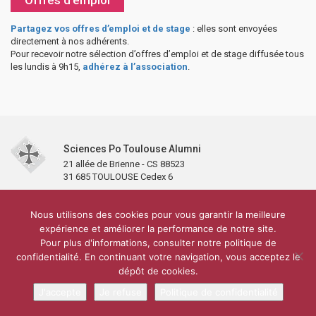
Partagez vos offres d’emploi et de stage
: elles sont envoyées
directement à nos adhérents.
Pour recevoir notre sélection d’offres d’emploi et de stage diffusée tous
les lundis à 9h15,
adhérez à l’association
.
Sciences Po Toulouse Alumni
21 allée de Brienne - CS 88523
31 685 TOULOUSE Cedex 6
Accueil
L’association
Antennes et clubs
Adhésion
Nous utilisons des cookies pour vous garantir la meilleure
Partenaires et soutiens
Lettre d’information
Réseaux sociaux
expérience et améliorer la performance de notre site.
Sciences Po Toulouse
Pour plus d'informations, consulter notre politique de
Carré Alumni de la bibliothèque de Sciences Po Toulouse
10 000 diplômés
confidentialité. En continuant votre navigation, vous acceptez le
Réseau ScPo
Mentions légales
Politique de confidentialité
Plan du site
Contact
dépôt de cookies.
J'accepte
Je refuse
Politique de confidentialité
Conception & réalisation :
CEREAL CONCEPT
yio