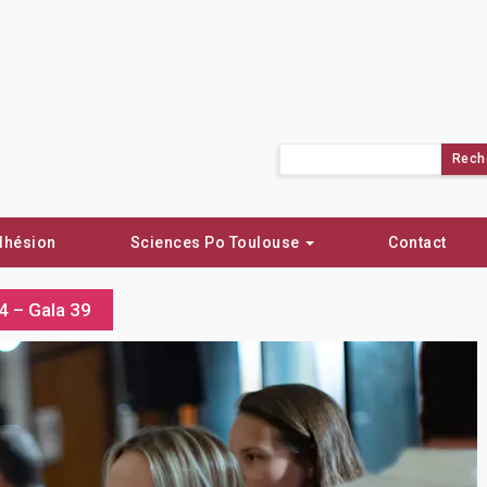
Rechercher :
dhésion
Sciences Po Toulouse
Contact
4 – Gala 39