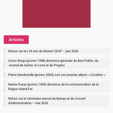
Articles
Retour sur les 20 ans du Master CEAP – juin 2026
Soizic Bouju (promo 1988) directrice générale du Bien Public, du
Journal de Saône-et-Loire et du Progrès
Pierre Dambreville (promo 2004) sort son premier album « Cocottes »
Karine Pueyo (promo 1996) directrice de la communication de la
Région Grand Est
Retour sur le séminaire annuel du Bureau et du Conseil
d’Administration – mai 2026