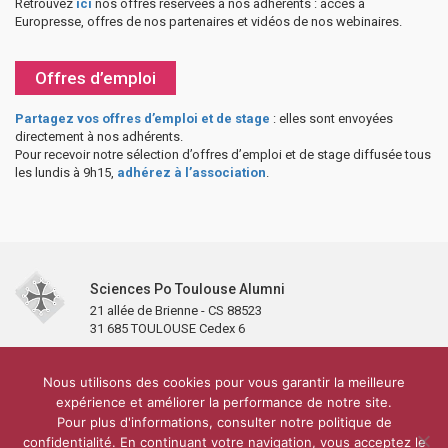
Retrouvez
ici
nos offres réservées à nos adhérents : accès à
Europresse, offres de nos partenaires et vidéos de nos webinaires.
Offres d’emploi
Partagez vos offres d’emploi et de stage
: elles sont envoyées
directement à nos adhérents.
Pour recevoir notre sélection d’offres d’emploi et de stage diffusée tous
les lundis à 9h15,
adhérez à l’association
.
Sciences Po Toulouse Alumni
21 allée de Brienne - CS 88523
31 685 TOULOUSE Cedex 6
Accueil
L’association
Antennes et clubs
Adhésion
Nous utilisons des cookies pour vous garantir la meilleure
Partenaires et soutiens
Lettre d’information
Réseaux sociaux
expérience et améliorer la performance de notre site.
Sciences Po Toulouse
Pour plus d'informations, consulter notre politique de
Carré Alumni de la bibliothèque de Sciences Po Toulouse
10 000 diplômés
confidentialité. En continuant votre navigation, vous acceptez le
Réseau ScPo
Mentions légales
Politique de confidentialité
Plan du site