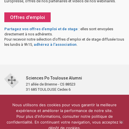
Europresse, offres de nos partenaires et vidéos de nos webinaires.
Offres d’emploi
Partagez vos offres d’emploi et de stage
: elles sont envoyées
directement à nos adhérents.
Pour recevoir notre sélection d’offres d’emploi et de stage diffusée tous
les lundis à 9h15,
adhérez à l’association
.
Sciences Po Toulouse Alumni
21 allée de Brienne - CS 88523
31 685 TOULOUSE Cedex 6
Accueil
L’association
Antennes et clubs
Adhésion
Nous utilisons des cookies pour vous garantir la meilleure
Partenaires et soutiens
Lettre d’information
Réseaux sociaux
expérience et améliorer la performance de notre site.
Sciences Po Toulouse
Pour plus d'informations, consulter notre politique de
Carré Alumni de la bibliothèque de Sciences Po Toulouse
10 000 diplômés
confidentialité. En continuant votre navigation, vous acceptez le
Réseau ScPo
Mentions légales
Politique de confidentialité
Plan du site
Contact
dépôt de cookies.