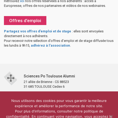
Retrouvez
ici
nos offres réservées à nos adhérents : accès à
Europresse, offres de nos partenaires et vidéos de nos webinaires.
Offres d’emploi
Partagez vos offres d’emploi et de stage
: elles sont envoyées
directement à nos adhérents.
Pour recevoir notre sélection d’offres d’emploi et de stage diffusée tous
les lundis à 9h15,
adhérez à l’association
.
Sciences Po Toulouse Alumni
21 allée de Brienne - CS 88523
31 685 TOULOUSE Cedex 6
Accueil
L’association
Antennes et clubs
Adhésion
Nous utilisons des cookies pour vous garantir la meilleure
Partenaires et soutiens
Lettre d’information
Réseaux sociaux
expérience et améliorer la performance de notre site.
Sciences Po Toulouse
Pour plus d'informations, consulter notre politique de
Carré Alumni de la bibliothèque de Sciences Po Toulouse
10 000 diplômés
confidentialité. En continuant votre navigation, vous acceptez le
Réseau ScPo
Mentions légales
Politique de confidentialité
Plan du site