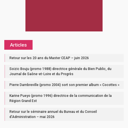
Articles
Retour sur les 20 ans du Master CEAP – juin 2026
Soizic Bouju (promo 1988) directrice générale du Bien Public, du
Journal de Saône-et-Loire et du Progrès
Pierre Dambreville (promo 2004) sort son premier album « Cocottes »
Karine Pueyo (promo 1996) directrice de la communication de la
Région Grand Est
Retour sur le séminaire annuel du Bureau et du Conseil
d’Administration – mai 2026