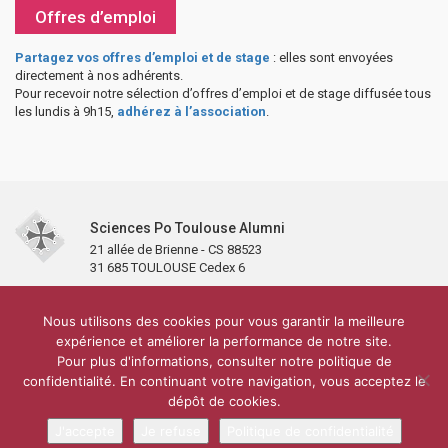
Offres d’emploi
Partagez vos offres d’emploi et de stage
: elles sont envoyées
directement à nos adhérents.
Pour recevoir notre sélection d’offres d’emploi et de stage diffusée tous
les lundis à 9h15,
adhérez à l’association
.
Sciences Po Toulouse Alumni
21 allée de Brienne - CS 88523
31 685 TOULOUSE Cedex 6
Accueil
L’association
Antennes et clubs
Adhésion
Nous utilisons des cookies pour vous garantir la meilleure
Partenaires et soutiens
Lettre d’information
Réseaux sociaux
expérience et améliorer la performance de notre site.
Sciences Po Toulouse
Pour plus d'informations, consulter notre politique de
Carré Alumni de la bibliothèque de Sciences Po Toulouse
10 000 diplômés
confidentialité. En continuant votre navigation, vous acceptez le
Réseau ScPo
Mentions légales
Politique de confidentialité
Plan du site
Contact
dépôt de cookies.
J'accepte
Je refuse
Politique de confidentialité
Conception & réalisation :
CEREAL CONCEPT