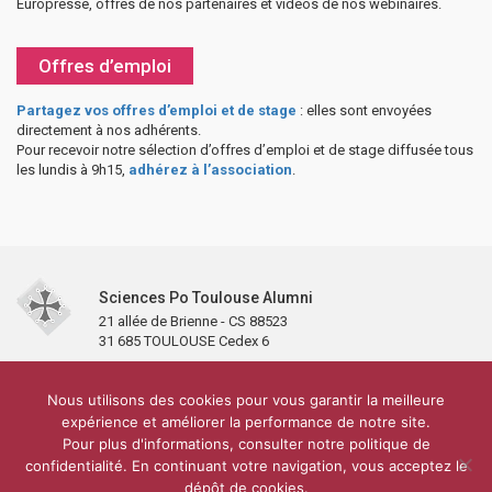
Europresse, offres de nos partenaires et vidéos de nos webinaires.
Offres d’emploi
Partagez vos offres d’emploi et de stage
: elles sont envoyées
directement à nos adhérents.
Pour recevoir notre sélection d’offres d’emploi et de stage diffusée tous
les lundis à 9h15,
adhérez à l’association
.
Sciences Po Toulouse Alumni
21 allée de Brienne - CS 88523
31 685 TOULOUSE Cedex 6
Accueil
L’association
Antennes et clubs
Adhésion
Nous utilisons des cookies pour vous garantir la meilleure
Partenaires et soutiens
Lettre d’information
Réseaux sociaux
expérience et améliorer la performance de notre site.
Sciences Po Toulouse
Pour plus d'informations, consulter notre politique de
Carré Alumni de la bibliothèque de Sciences Po Toulouse
10 000 diplômés
confidentialité. En continuant votre navigation, vous acceptez le
Réseau ScPo
Mentions légales
Politique de confidentialité
Plan du site
Contact
dépôt de cookies.