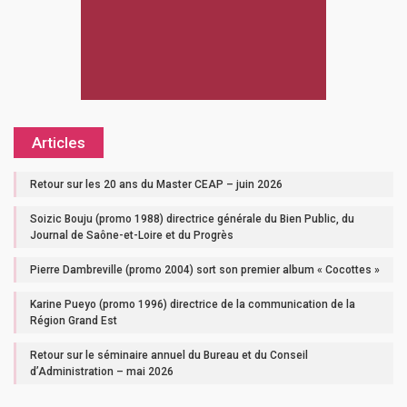
Articles
Retour sur les 20 ans du Master CEAP – juin 2026
Soizic Bouju (promo 1988) directrice générale du Bien Public, du
Journal de Saône-et-Loire et du Progrès
Pierre Dambreville (promo 2004) sort son premier album « Cocottes »
Karine Pueyo (promo 1996) directrice de la communication de la
Région Grand Est
Retour sur le séminaire annuel du Bureau et du Conseil
d’Administration – mai 2026