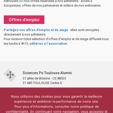
Retrouvez
ici
nos offres réservées à nos adhérents : accès à
Europresse, offres de nos partenaires et vidéos de nos webinaires.
Offres d’emploi
Partagez vos offres d’emploi et de stage
: elles sont envoyées
directement à nos adhérents.
Pour recevoir notre sélection d’offres d’emploi et de stage diffusée tous
les lundis à 9h15,
adhérez à l’association
.
Sciences Po Toulouse Alumni
21 allée de Brienne - CS 88523
31 685 TOULOUSE Cedex 6
Accueil
L’association
Antennes et clubs
Adhésion
Nous utilisons des cookies pour vous garantir la meilleure
Partenaires et soutiens
Lettre d’information
Réseaux sociaux
expérience et améliorer la performance de notre site.
Sciences Po Toulouse
Pour plus d'informations, consulter notre politique de
Carré Alumni de la bibliothèque de Sciences Po Toulouse
10 000 diplômés
confidentialité. En continuant votre navigation, vous acceptez le
Réseau ScPo
Mentions légales
Politique de confidentialité
Plan du site