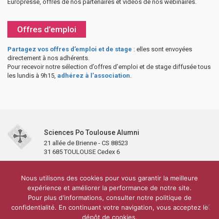
Europresse, offres de nos partenaires et vidéos de nos webinaires.
Offres d’emploi
Partagez vos offres d’emploi et de stage
: elles sont envoyées
directement à nos adhérents.
Pour recevoir notre sélection d’offres d’emploi et de stage diffusée tous
les lundis à 9h15,
adhérez à l’association
.
Sciences Po Toulouse Alumni
21 allée de Brienne - CS 88523
31 685 TOULOUSE Cedex 6
Accueil
L’association
Antennes et clubs
Adhésion
Nous utilisons des cookies pour vous garantir la meilleure
Partenaires et soutiens
Lettre d’information
Réseaux sociaux
expérience et améliorer la performance de notre site.
Sciences Po Toulouse
Pour plus d'informations, consulter notre politique de
Carré Alumni de la bibliothèque de Sciences Po Toulouse
10 000 diplômés
confidentialité. En continuant votre navigation, vous acceptez le
Réseau ScPo
Mentions légales
Politique de confidentialité
Plan du site
Contact
dépôt de cookies.