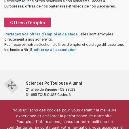
Retrouvez
ici
nos offres réservées à nos adhérents : accès à
Europresse, offres de nos partenaires et vidéos de nos webinaires.
Offres d’emploi
Partagez vos offres d’emploi et de stage
: elles sont envoyées
directement à nos adhérents.
Pour recevoir notre sélection d’offres d’emploi et de stage diffusée tous
les lundis à 9h15,
adhérez à l’association
.
Sciences Po Toulouse Alumni
21 allée de Brienne - CS 88523
31 685 TOULOUSE Cedex 6
Accueil
L’association
Antennes et clubs
Adhésion
Nous utilisons des cookies pour vous garantir la meilleure
Partenaires et soutiens
Lettre d’information
Réseaux sociaux
expérience et améliorer la performance de notre site.
Sciences Po Toulouse
Pour plus d'informations, consulter notre politique de
Carré Alumni de la bibliothèque de Sciences Po Toulouse
10 000 diplômés
confidentialité. En continuant votre navigation, vous acceptez le
Réseau ScPo
Mentions légales
Politique de confidentialité
Plan du site