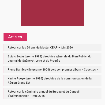
Articles
Retour sur les 20 ans du Master CEAP – juin 2026
Soizic Bouju (promo 1988) directrice générale du Bien Public, du
Journal de Saône-et-Loire et du Progrès
Pierre Dambreville (promo 2004) sort son premier album « Cocottes »
Karine Pueyo (promo 1996) directrice de la communication de la
Région Grand Est
Retour sur le séminaire annuel du Bureau et du Conseil
d’Administration – mai 2026