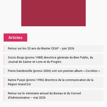
Articles
Retour sur les 20 ans du Master CEAP – juin 2026
Soizic Bouju (promo 1988) directrice générale du Bien Public, du
Journal de Saône-et-Loire et du Progrès
Pierre Dambreville (promo 2004) sort son premier album « Cocottes »
Karine Pueyo (promo 1996) directrice de la communication de la
Région Grand Est
Retour sur le séminaire annuel du Bureau et du Conseil
d’Administration – mai 2026