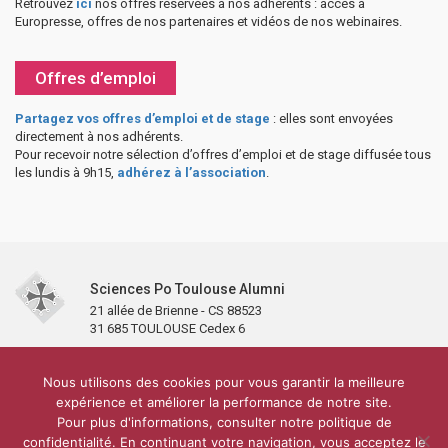
Retrouvez
ici
nos offres réservées à nos adhérents : accès à
Europresse, offres de nos partenaires et vidéos de nos webinaires.
Offres d’emploi
Partagez vos offres d’emploi et de stage
: elles sont envoyées
directement à nos adhérents.
Pour recevoir notre sélection d’offres d’emploi et de stage diffusée tous
les lundis à 9h15,
adhérez à l’association
.
Sciences Po Toulouse Alumni
21 allée de Brienne - CS 88523
31 685 TOULOUSE Cedex 6
Accueil
L’association
Antennes et clubs
Adhésion
Nous utilisons des cookies pour vous garantir la meilleure
Partenaires et soutiens
Lettre d’information
Réseaux sociaux
expérience et améliorer la performance de notre site.
Sciences Po Toulouse
Pour plus d'informations, consulter notre politique de
Carré Alumni de la bibliothèque de Sciences Po Toulouse
10 000 diplômés
confidentialité. En continuant votre navigation, vous acceptez le
Réseau ScPo
Mentions légales
Politique de confidentialité
Plan du site