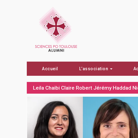
Accueil
L’association
A
Leila Chaibi Claire Robert Jérémy Haddad N