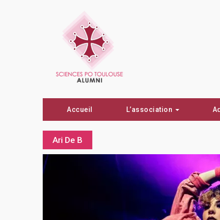
Accueil
L’association
A
Ari De B