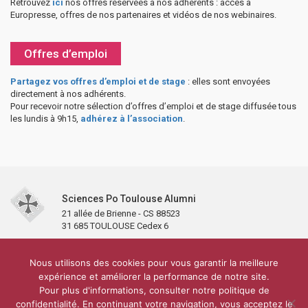
Retrouvez
ici
nos offres réservées à nos adhérents : accès à
Europresse, offres de nos partenaires et vidéos de nos webinaires.
Offres d’emploi
Partagez vos offres d’emploi et de stage
: elles sont envoyées
directement à nos adhérents.
Pour recevoir notre sélection d’offres d’emploi et de stage diffusée tous
les lundis à 9h15,
adhérez à l’association
.
Sciences Po Toulouse Alumni
21 allée de Brienne - CS 88523
31 685 TOULOUSE Cedex 6
Accueil
L’association
Antennes et clubs
Adhésion
Nous utilisons des cookies pour vous garantir la meilleure
Partenaires et soutiens
Lettre d’information
Réseaux sociaux
expérience et améliorer la performance de notre site.
Sciences Po Toulouse
Pour plus d'informations, consulter notre politique de
Carré Alumni de la bibliothèque de Sciences Po Toulouse
10 000 diplômés
confidentialité. En continuant votre navigation, vous acceptez le
Réseau ScPo
Mentions légales
Politique de confidentialité
Plan du site