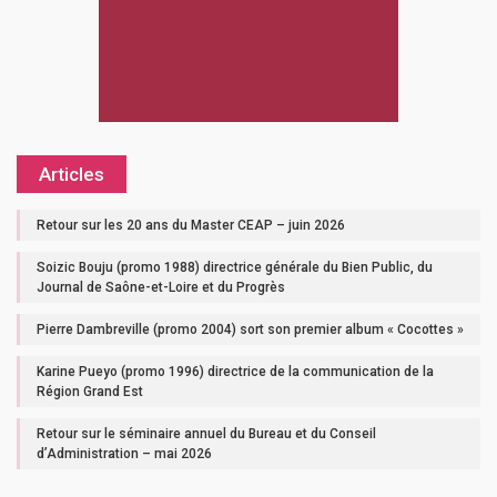
Articles
Retour sur les 20 ans du Master CEAP – juin 2026
Soizic Bouju (promo 1988) directrice générale du Bien Public, du
Journal de Saône-et-Loire et du Progrès
Pierre Dambreville (promo 2004) sort son premier album « Cocottes »
Karine Pueyo (promo 1996) directrice de la communication de la
Région Grand Est
Retour sur le séminaire annuel du Bureau et du Conseil
d’Administration – mai 2026