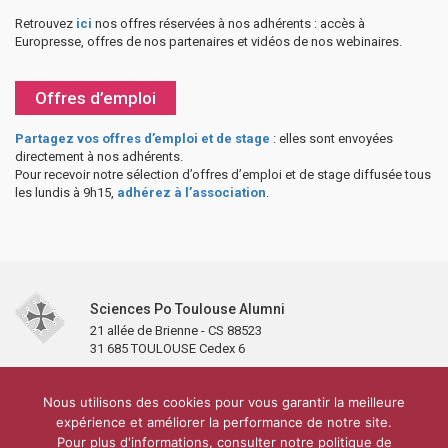
Retrouvez
ici
nos offres réservées à nos adhérents : accès à
Europresse, offres de nos partenaires et vidéos de nos webinaires.
Offres d’emploi
Partagez vos offres d’emploi et de stage
: elles sont envoyées
directement à nos adhérents.
Pour recevoir notre sélection d’offres d’emploi et de stage diffusée tous
les lundis à 9h15,
adhérez à l’association
.
Sciences Po Toulouse Alumni
21 allée de Brienne - CS 88523
31 685 TOULOUSE Cedex 6
Accueil
L’association
Antennes et clubs
Adhésion
Nous utilisons des cookies pour vous garantir la meilleure
Partenaires et soutiens
Lettre d’information
Réseaux sociaux
expérience et améliorer la performance de notre site.
Sciences Po Toulouse
Pour plus d'informations, consulter notre politique de
Carré Alumni de la bibliothèque de Sciences Po Toulouse
10 000 diplômés