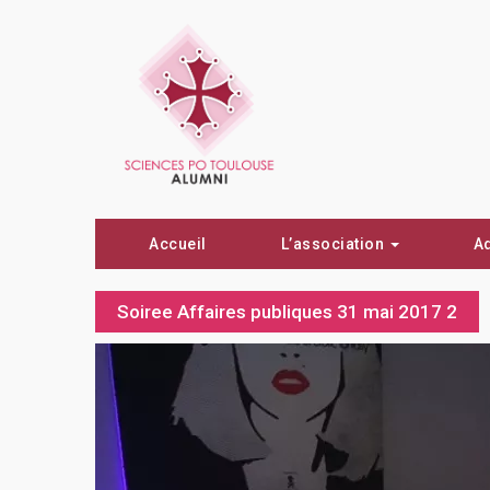
Accueil
L’association
A
Soiree Affaires publiques 31 mai 2017 2