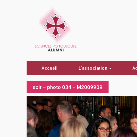
Accueil
L’association
A
soir – photo 034 – M2009909