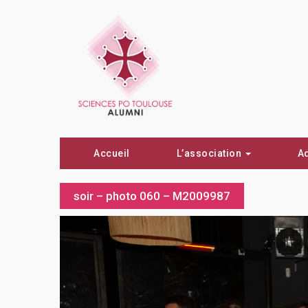
Accueil
L’association
A
soir – photo 060 – M2009987