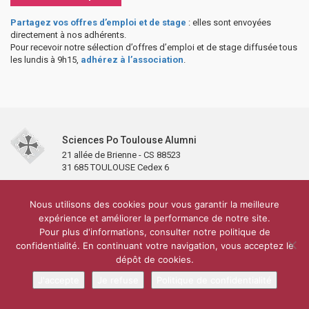
Partagez vos offres d’emploi et de stage
: elles sont envoyées
directement à nos adhérents.
Pour recevoir notre sélection d’offres d’emploi et de stage diffusée tous
les lundis à 9h15,
adhérez à l’association
.
Sciences Po Toulouse Alumni
21 allée de Brienne - CS 88523
31 685 TOULOUSE Cedex 6
Accueil
L’association
Antennes et clubs
Adhésion
Nous utilisons des cookies pour vous garantir la meilleure
Partenaires et soutiens
Lettre d’information
Réseaux sociaux
expérience et améliorer la performance de notre site.
Sciences Po Toulouse
Pour plus d'informations, consulter notre politique de
Carré Alumni de la bibliothèque de Sciences Po Toulouse
10 000 diplômés
confidentialité. En continuant votre navigation, vous acceptez le
Réseau ScPo
Mentions légales
Politique de confidentialité
Plan du site
Contact
dépôt de cookies.
J'accepte
Je refuse
Politique de confidentialité
Conception & réalisation :
CEREAL CONCEPT
yio