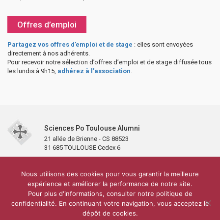
Offres d’emploi
Partagez vos offres d’emploi et de stage
: elles sont envoyées
directement à nos adhérents.
Pour recevoir notre sélection d’offres d’emploi et de stage diffusée tous
les lundis à 9h15,
adhérez à l’association
.
Sciences Po Toulouse Alumni
21 allée de Brienne - CS 88523
31 685 TOULOUSE Cedex 6
Accueil
L’association
Antennes et clubs
Adhésion
Nous utilisons des cookies pour vous garantir la meilleure
Partenaires et soutiens
Lettre d’information
Réseaux sociaux
expérience et améliorer la performance de notre site.
Sciences Po Toulouse
Pour plus d'informations, consulter notre politique de
Carré Alumni de la bibliothèque de Sciences Po Toulouse
10 000 diplômés
confidentialité. En continuant votre navigation, vous acceptez le
Réseau ScPo
Mentions légales
Politique de confidentialité
Plan du site
Contact
dépôt de cookies.