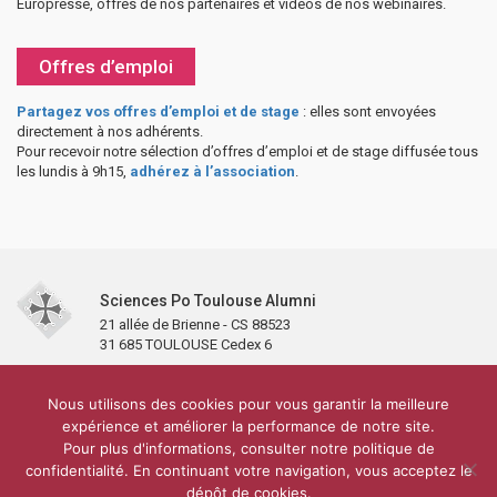
Europresse, offres de nos partenaires et vidéos de nos webinaires.
Offres d’emploi
Partagez vos offres d’emploi et de stage
: elles sont envoyées
directement à nos adhérents.
Pour recevoir notre sélection d’offres d’emploi et de stage diffusée tous
les lundis à 9h15,
adhérez à l’association
.
Sciences Po Toulouse Alumni
21 allée de Brienne - CS 88523
31 685 TOULOUSE Cedex 6
Accueil
L’association
Antennes et clubs
Adhésion
Nous utilisons des cookies pour vous garantir la meilleure
Partenaires et soutiens
Lettre d’information
Réseaux sociaux
expérience et améliorer la performance de notre site.
Sciences Po Toulouse
Pour plus d'informations, consulter notre politique de
Carré Alumni de la bibliothèque de Sciences Po Toulouse
10 000 diplômés
confidentialité. En continuant votre navigation, vous acceptez le
Réseau ScPo
Mentions légales
Politique de confidentialité
Plan du site
Contact
dépôt de cookies.