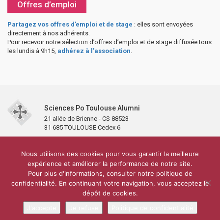
Offres d’emploi
Partagez vos offres d’emploi et de stage
: elles sont envoyées
directement à nos adhérents.
Pour recevoir notre sélection d’offres d’emploi et de stage diffusée tous
les lundis à 9h15,
adhérez à l’association
.
Sciences Po Toulouse Alumni
21 allée de Brienne - CS 88523
31 685 TOULOUSE Cedex 6
Accueil
L’association
Antennes et clubs
Adhésion
Nous utilisons des cookies pour vous garantir la meilleure
Partenaires et soutiens
Lettre d’information
Réseaux sociaux
expérience et améliorer la performance de notre site.
Sciences Po Toulouse
Pour plus d'informations, consulter notre politique de
Carré Alumni de la bibliothèque de Sciences Po Toulouse
10 000 diplômés
confidentialité. En continuant votre navigation, vous acceptez le
Réseau ScPo
Mentions légales
Politique de confidentialité
Plan du site
Contact
dépôt de cookies.
J'accepte
Je refuse
Politique de confidentialité
Conception & réalisation :
CEREAL CONCEPT