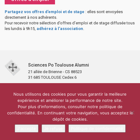
Partagez vos offres d’emploi et de stage
: elles sont envoyées
directement à nos adhérents.
Pour recevoir notre sélection d’offres d’emploi et de stage diffusée tous
les lundis à 9h15,
adhérez à l’association
.
Sciences Po Toulouse Alumni
21 allée de Brienne - CS 88523
31 685 TOULOUSE Cedex 6
Accueil
L’association
Antennes et clubs
Adhésion
Nous utilisons des cookies pour vous garantir la meilleure
Partenaires et soutiens
Lettre d’information
Réseaux sociaux
expérience et améliorer la performance de notre site.
Sciences Po Toulouse
Pour plus d'informations, consulter notre politique de
Carré Alumni de la bibliothèque de Sciences Po Toulouse
10 000 diplômés
confidentialité. En continuant votre navigation, vous acceptez le
Réseau ScPo
Mentions légales
Politique de confidentialité
Plan du site
Contact
dépôt de cookies.
J'accepte
Je refuse
Politique de confidentialité
Conception & réalisation :
CEREAL CONCEPT
yio