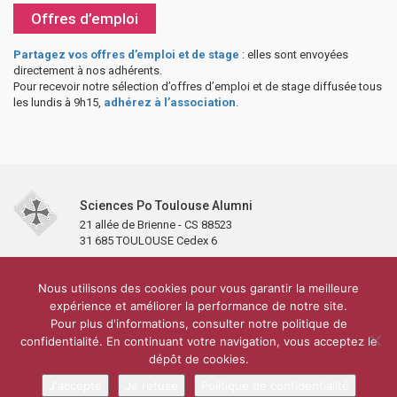
Offres d’emploi
Partagez vos offres d’emploi et de stage
: elles sont envoyées
directement à nos adhérents.
Pour recevoir notre sélection d’offres d’emploi et de stage diffusée tous
les lundis à 9h15,
adhérez à l’association
.
Sciences Po Toulouse Alumni
21 allée de Brienne - CS 88523
31 685 TOULOUSE Cedex 6
Accueil
L’association
Antennes et clubs
Adhésion
Nous utilisons des cookies pour vous garantir la meilleure
Partenaires et soutiens
Lettre d’information
Réseaux sociaux
expérience et améliorer la performance de notre site.
Sciences Po Toulouse
Pour plus d'informations, consulter notre politique de
Carré Alumni de la bibliothèque de Sciences Po Toulouse
10 000 diplômés
confidentialité. En continuant votre navigation, vous acceptez le
Réseau ScPo
Mentions légales
Politique de confidentialité
Plan du site
Contact
dépôt de cookies.
J'accepte
Je refuse
Politique de confidentialité
Conception & réalisation :
CEREAL CONCEPT