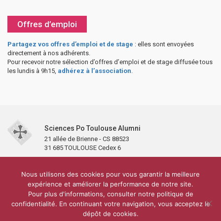
Offres d’emploi
Partagez vos offres d’emploi et de stage
: elles sont envoyées
directement à nos adhérents.
Pour recevoir notre sélection d’offres d’emploi et de stage diffusée tous
les lundis à 9h15,
adhérez à l’association
.
Sciences Po Toulouse Alumni
21 allée de Brienne - CS 88523
31 685 TOULOUSE Cedex 6
Accueil
L’association
Antennes et clubs
Adhésion
Nous utilisons des cookies pour vous garantir la meilleure
Partenaires et soutiens
Lettre d’information
Réseaux sociaux
expérience et améliorer la performance de notre site.
Sciences Po Toulouse
Pour plus d'informations, consulter notre politique de
Carré Alumni de la bibliothèque de Sciences Po Toulouse
10 000 diplômés
confidentialité. En continuant votre navigation, vous acceptez le
Réseau ScPo
Mentions légales
Politique de confidentialité
Plan du site
Contact
dépôt de cookies.