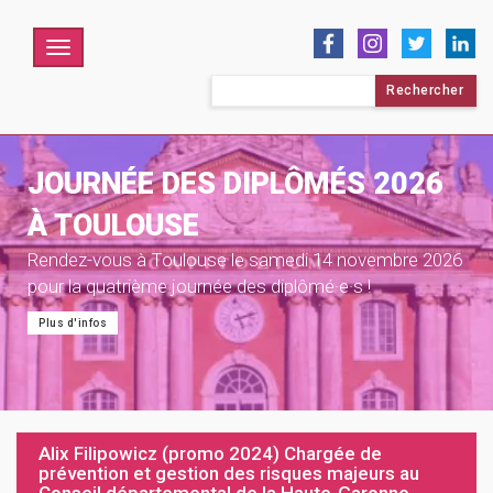
Menu
Rechercher :
JOURNÉE DES DIPLÔMÉS 2026
À TOULOUSE
Rendez-vous à Toulouse le samedi 14 novembre 2026
pour la quatrième journée des diplômé·e·s !
Plus d'infos
Alix Filipowicz (promo 2024) Chargée de
prévention et gestion des risques majeurs au