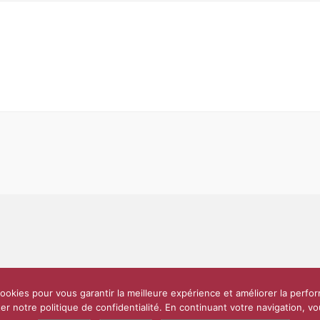
Partenaires et soutiens
Lettre d’information
Réseaux sociaux
Scien
ookies pour vous garantir la meilleure expérience et améliorer la perfo
e
10 000 diplômés
Réseau ScPo
Mentions légales
Politique de confi
er notre politique de confidentialité. En continuant votre navigation, 