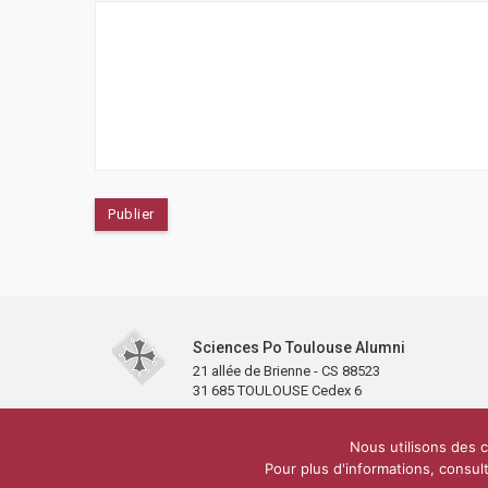
Sciences Po Toulouse Alumni
21 allée de Brienne - CS 88523
31 685 TOULOUSE Cedex 6
Accueil
L’association
Antennes et clubs
Adhésion
Nous utilisons des c
Carré Alumni de la bibliothèque de Sciences Po Toulous
Pour plus d'informations, consult