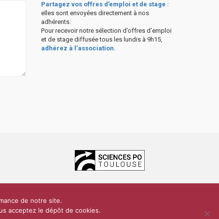
Partagez vos offres d’emploi et de stage
:
elles sont envoyées directement à nos
adhérents.
Pour recevoir notre sélection d’offres d’emploi
et de stage diffusée tous les lundis à 9h15,
adhérez à l’association
.
ces Po Toulouse
rmance de notre site.
dentialité
Plan du site
Contact
vous acceptez le dépôt de cookies.