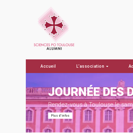
Accueil
L’association
A
ON !
JOURNÉE DES 
Rendez-vous à Toulouse le same
Plus d'infos