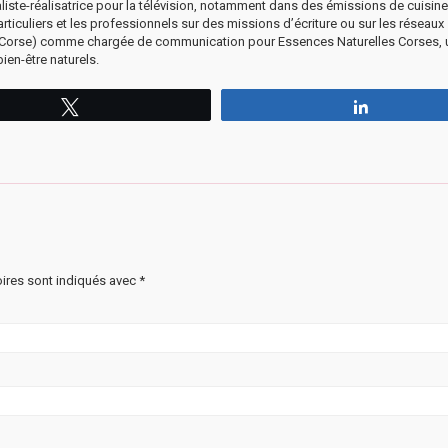
aliste-réalisatrice pour la télévision, notamment dans des émissions de cuisine
rticuliers et les professionnels sur des missions d’écriture ou sur les réseaux
aute-Corse) comme chargée de communication pour Essences Naturelles Corses,
bien-être naturels.
Tweetez
Partagez
ires sont indiqués avec
*