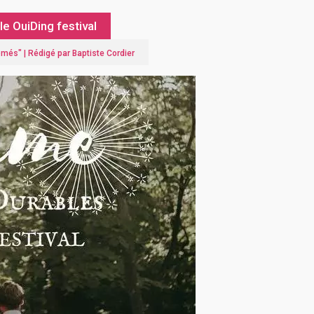
 OuiDing festival
lômés
" |
Rédigé par Baptiste Cordier