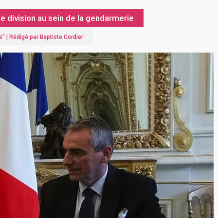
 division au sein de la gendarmerie
s
" |
Rédigé par Baptiste Cordier