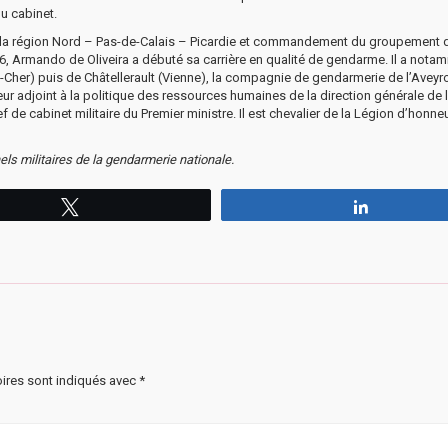
du cabinet.
de la région Nord – Pas-de-Calais – Picardie et commandement du groupement d
, Armando de Oliveira a débuté sa carrière en qualité de gendarme. Il a nota
Cher) puis de Châtellerault (Vienne), la compagnie de gendarmerie de l’Aveyr
eur adjoint à la politique des ressources humaines de la direction générale de 
de cabinet militaire du Premier ministre. Il est chevalier de la Légion d’honneu
ls militaires de la gendarmerie nationale.
Tweetez
Partagez
ires sont indiqués avec
*