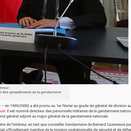
érieur.
et des sympathisants de la gendarmerie
 – en 1999/2000) a été promu au 1er février au grade de général de division a
nale
. Il est nommé directeur des personnels militaires de la gendarmerie nation
ommé général adjoint au major général de la gendarmerie nationale.
inistre de l’Intérieur, en tant que conseiller Gendarmerie de Bernard Cazeneuve p
 était officiellement membre de la mission opérationnelle de sécurité et de déf