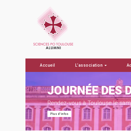
Accueil
L’association
A
ON !
JOURNÉE DES 
Rendez-vous à Toulouse le same
Plus d'infos