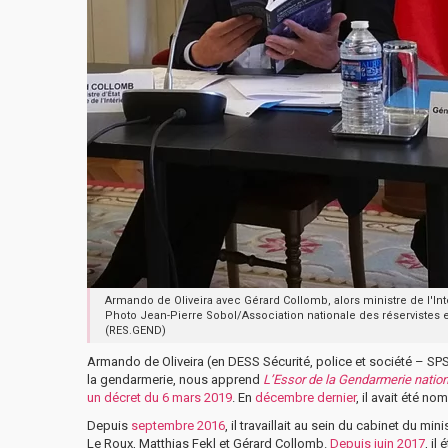
Armando de Oliveira avec Gérard Collomb, alors ministre de l'Int
Photo Jean-Pierre Sobol/Association nationale des réservistes 
(RES.GEND)
Armando de Oliveira (en DESS Sécurité, police et société – SPS
la gendarmerie, nous apprend
L’Essor de la Gendarmerie natio
un décret du 6 mars 2019
. En
décembre dernier
, il avait été n
Depuis
septembre 2016
, il travaillait au sein du cabinet du m
Le Roux, Matthias Fekl et Gérard Collomb.
Depuis juin 2017
, il