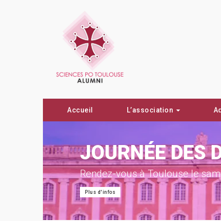
Accueil
L’association
A
ON !
JOURNÉE DES 
Rendez-vous à Toulouse le same
Plus d'infos