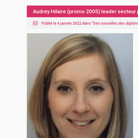
Audrey Hilaire (promo 2005) leader secteur 
Publié le 4 janvier 2022 dans "
Des nouvelles des diplô