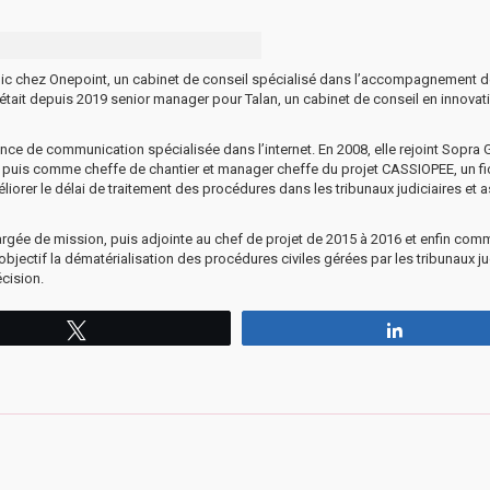
lic chez Onepoint, un cabinet de conseil spécialisé dans l’accompagnement d
 était depuis 2019 senior manager pour Talan, un cabinet de conseil en innovat
nce de communication spécialisée dans l’internet. En 2008, elle rejoint Sopra 
uis comme cheffe de chantier et manager cheffe du projet CASSIOPEE, un fi
iorer le délai de traitement des procédures dans les tribunaux judiciaires et a
e chargée de mission, puis adjointe au chef de projet de 2015 à 2016 et enfin com
bjectif la dématérialisation des procédures civiles gérées par les tribunaux ju
écision.
Tweetez
Partagez