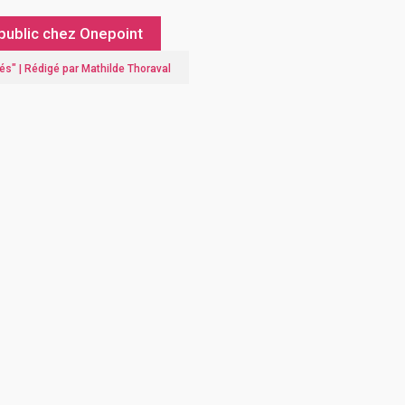
public chez Onepoint
més
" |
Rédigé par Mathilde Thoraval