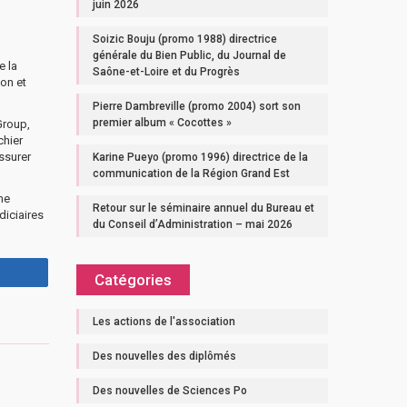
juin 2026
Soizic Bouju (promo 1988) directrice
générale du Bien Public, du Journal de
e la
Saône-et-Loire et du Progrès
ion et
Pierre Dambreville (promo 2004) sort son
premier album « Cocottes »
Group,
chier
ssurer
Karine Pueyo (promo 1996) directrice de la
communication de la Région Grand Est
me
Retour sur le séminaire annuel du Bureau et
diciaires
du Conseil d’Administration – mai 2026
Catégories
Les actions de l'association
Des nouvelles des diplômés
Des nouvelles de Sciences Po