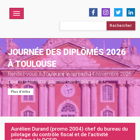
Menu
Rechercher :
JOURNÉE DES DIPLÔMÉS 2026
À TOULOUSE
Rendez-vous à Toulouse le samedi 14 novembre 2026
pour la quatrième journée des diplômé·e·s !
Plus d'infos
Aurélien Durand (promo 2004) chef du bureau du
pilotage du contrôle fiscal et de l’activité