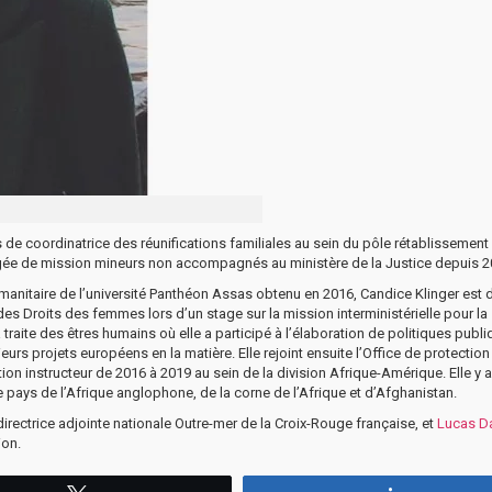
e coordinatrice des réunifications familiales au sein du pôle rétablissement 
hargée de mission mineurs non accompagnés au ministère de la Justice depuis 2
umanitaire de l’université Panthéon Assas obtenu en 2016, Candice Klinger est 
es Droits des femmes lors d’un stage sur la mission interministérielle pour la
 traite des êtres humains où elle a participé à l’élaboration de politiques publ
 projets européens en la matière. Elle rejoint ensuite l’Office de protection
ion instructeur de 2016 à 2019 au sein de la division Afrique-Amérique. Elle y a
e pays de l’Afrique anglophone, de la corne de l’Afrique et d’Afghanistan.
 directrice adjointe nationale Outre-mer de la Croix-Rouge française, et
Lucas D
ion.