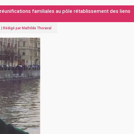
éunifications familiales au pôle rétablissement des liens
" |
Rédigé par Mathilde Thoraval