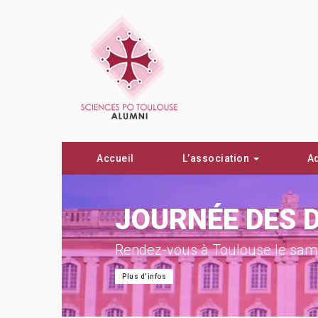
Accueil
L’association
A
ON !
JOURNÉE DES 
Rendez-vous à Toulouse le same
Plus d'infos