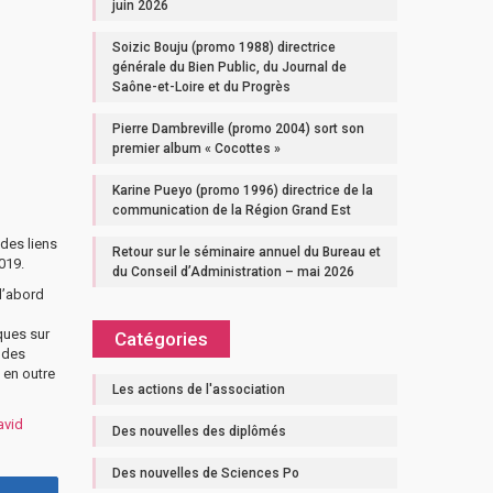
juin 2026
Soizic Bouju (promo 1988) directrice
générale du Bien Public, du Journal de
Saône-et-Loire et du Progrès
Pierre Dambreville (promo 2004) sort son
premier album « Cocottes »
Karine Pueyo (promo 1996) directrice de la
communication de la Région Grand Est
des liens
Retour sur le séminaire annuel du Bureau et
019.
du Conseil d’Administration – mai 2026
d’abord
iques sur
Catégories
 des
 en outre
Les actions de l'association
avid
Des nouvelles des diplômés
Des nouvelles de Sciences Po