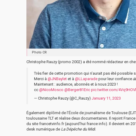
Photo CR
Christophe Rauzy (promo 2002) a été nommé rédacteur en che
Très fier de cette promotion qui n’aurait pas été possible sa
Merci à
@JNBaylet
et à
@LLaparade
pour leur confiance 
Maintenant : audience, abonnés et à nous 2023 !
cc
@NicoMosco
@Berger81Eric
pic.twitter.com/4Vq9HOV
— Christophe Rauzy (@C_Rauzy)
January 11, 2023
Également diplômé de l’École de journalisme de Toulouse (EJT)
toulousaine TLT et réalise deux documentaires. Il rejoint France
du site francetvinfo.fr (aujourd’hui france info). Il devient en 
desk numérique de
La Dépêche du Midi
.