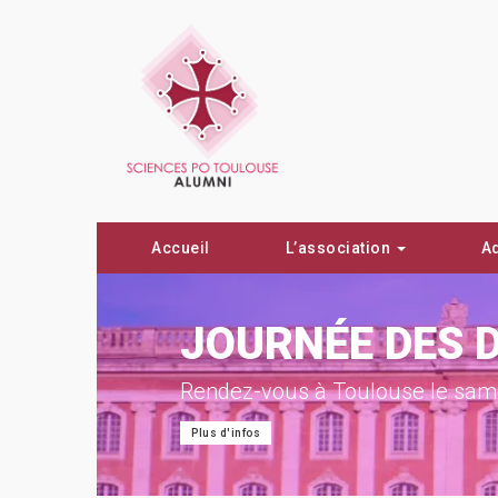
Accueil
L’association
A
ON !
JOURNÉE DES 
Rendez-vous à Toulouse le same
Plus d'infos