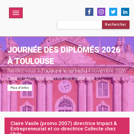
Menu
Rechercher :
JOURNÉE DES DIPLÔMÉS 2026
À TOULOUSE
Rendez-vous à Toulouse le samedi 14 novembre 2026
pour la quatrième journée des diplômé·e·s !
Plus d'infos
Claire Vasile (promo 2007) directrice Impact &
Entrepreneuriat et co-directrice Collecte chez